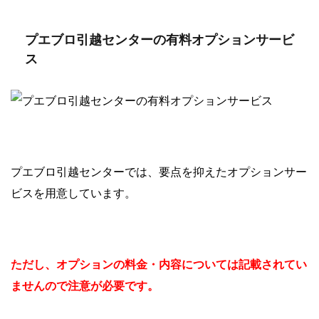
プエブロ引越センターの有料オプションサービ
ス
プエブロ引越センターでは、要点を抑えたオプションサー
ビスを用意しています。
ただし、オプションの料金・内容については記載されてい
ませんので注意
が必要です。