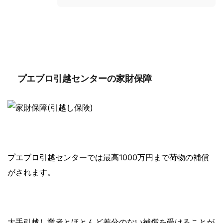
プエブロ引越センターの家財保障
プエブロ引越センターでは最高1000万円まで荷物の補償
がされます。
大手引越し業者とほとんど差分のない補償を受けることが