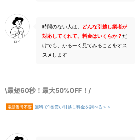
時間のない人は、
どんな引越し業者が
対応してくれて、料金はいくらか？
だ
ロイ
けでも、かるーく見てみることをオス
スメします
\最短60秒！最大50%OFF！/
無料で1番安い引越し料金を調べる＞＞
電話番号不要