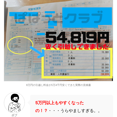
9万円の引越し料金が5万4千円安くできた実際の見積書
5万円以上もやすくなった
の！？
・・・うらやましすぎる。。
ボブ