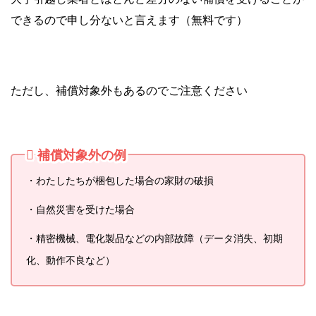
できるので申し分ないと言えます（無料です）
ただし、補償対象外もあるのでご注意ください
補償対象外の例
・わたしたちが梱包した場合の家財の破損
・自然災害を受けた場合
・精密機械、電化製品などの内部故障（データ消失、初期
化、動作不良など）