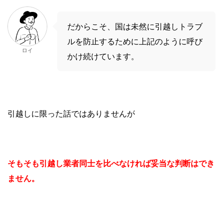
だからこそ、国は未然に引越しトラブ
ルを防止するために上記のように呼び
ロイ
かけ続けています。
引越しに限った話ではありませんが
そもそも引越し業者同士を比べなければ妥当な判断はでき
ません。