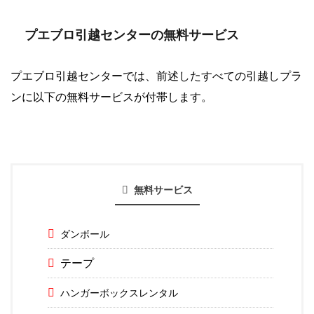
プエブロ引越センターの無料サービス
プエブロ引越センターでは、前述したすべての引越しプラ
ンに以下の無料サービスが付帯します。
無料サービス
ダンボール
テープ
ハンガーボックスレンタル