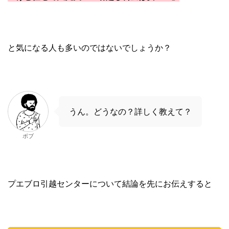
と気になる人も多いのではないでしょうか？
うん。どうなの？詳しく教えて？
ボブ
プエブロ引越センターについて結論を先にお伝えすると