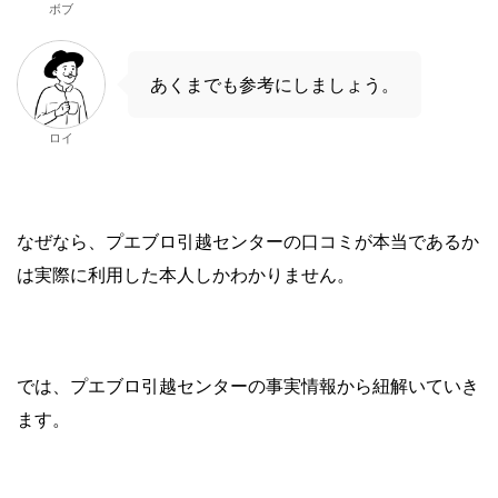
ボブ
あくまでも参考にしましょう。
ロイ
なぜなら、プエブロ引越センターの口コミが本当であるか
は実際に利用した本人しかわかりません。
では、プエブロ引越センターの事実情報から紐解いていき
ます。