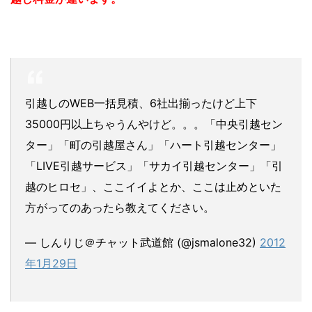
引越しのWEB一括見積、6社出揃ったけど上下
35000円以上ちゃうんやけど。。。「中央引越セン
ター」「町の引越屋さん」「ハート引越センター」
「LIVE引越サービス」「サカイ引越センター」「引
越のヒロセ」、ここイイよとか、ここは止めといた
方がってのあったら教えてください。
— しんりじ＠チャット武道館 (@jsmalone32)
2012
年1月29日