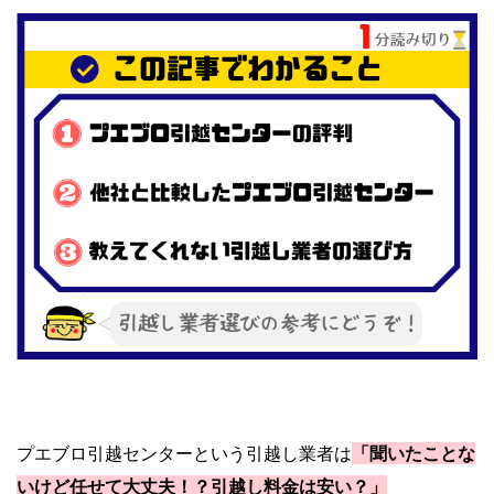
プエブロ引越センターという引越し業者は
「聞いたことな
い
けど任せて大丈夫！？引越し料金は安い？」