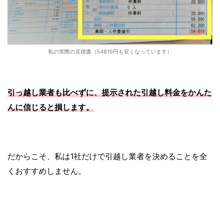
私の実際の見積書（54819円も安くなっています）
引っ越し業者も比べずに、提示された引越し料金をかんた
んに信じると損します。
だからこそ、私は1社だけで引越し業者を決めることを全
くおすすめしません。