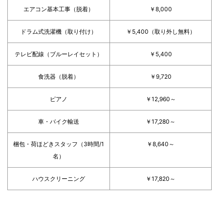
エアコン基本工事（脱着）
￥8,000
ドラム式洗濯機（取り付け）
￥5,400（取り外し無料）
テレビ配線（ブルーレイセット）
￥5,400
食洗器（脱着）
￥9,720
ピアノ
￥12,960～
車・バイク輸送
￥17,280～
梱包・荷ほどきスタッフ（3時間/1
￥8,640～
名）
ハウスクリーニング
￥17,820～