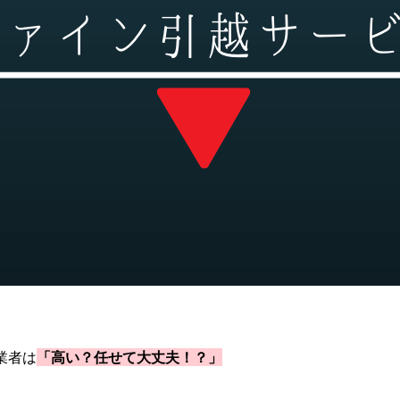
業者は
「高い？任せて
大丈夫！？」