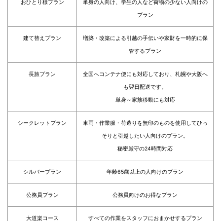
おひとり様プラン
単身の人向け、学生の人など荷物の少ない人向けの
プラン
建て替えプラン
増築・改築による引越の手伝いや家財を一時的に保
管するプラン
長旅プラン
全国へコンテナ便にも対応しており、札幌や大阪へ
も翌日配送です。
単身～家族移動にも対応
シークレットプラン
車両・作業服・荷造りを無印のものを使用してひっ
そりと引越したい人向けのプラン。
秘密厳守の24時間対応
シルバープラン
年齢65歳以上の人向けのプラン
公務員プラン
公務員向けのお得なプラン
大道楽コース
すべての作業をスタッフにおまかせするプラン