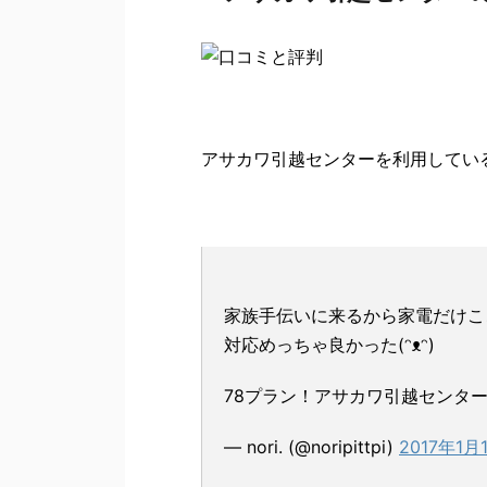
アサカワ引越センターを利用してい
家族手伝いに来るから家電だけこ
対応めっちゃ良かった(ᵔᴥᵔ)
78プラン！アサカワ引越センタ
— nori. (@noripittpi)
2017年1月