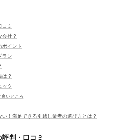
口コミ
な会社？
めポイント
プラン
？
障は？
ェック
と良いところ
ない！満足できる引越し業者の選び方とは？
の評判・口コミ